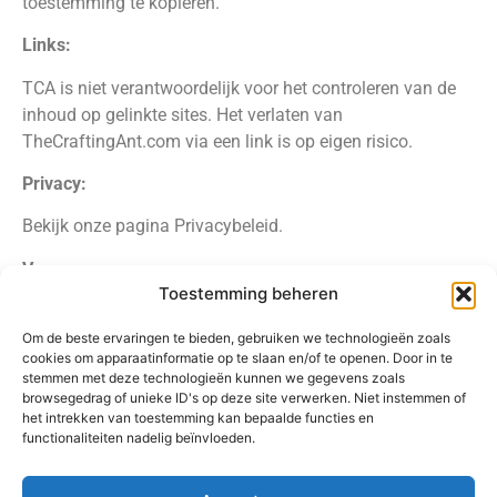
toestemming te kopiëren.
Links:
TCA is niet verantwoordelijk voor het controleren van de
inhoud op gelinkte sites. Het verlaten van
TheCraftingAnt.com via een link is op eigen risico.
Privacy:
Bekijk onze pagina Privacybeleid.
Vragen:
Toestemming beheren
Voor vragen over de algemene servicevoorwaarden
kunt u contact met ons opnemen via
Om de beste ervaringen te bieden, gebruiken we technologieën zoals
cookies om apparaatinformatie op te slaan en/of te openen. Door in te
Info@thecraftingant.com.
stemmen met deze technologieën kunnen we gegevens zoals
browsegedrag of unieke ID's op deze site verwerken. Niet instemmen of
het intrekken van toestemming kan bepaalde functies en
functionaliteiten nadelig beïnvloeden.