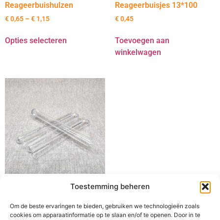
Reageerbuishulzen
Reageerbuisjes 13*100
€
0,65
–
€
1,15
€
0,45
Opties selecteren
Toevoegen aan
winkelwagen
Toestemming beheren
Reageerbuisjes 16*150
Om de beste ervaringen te bieden, gebruiken we technologieën zoals
€
0,65
cookies om apparaatinformatie op te slaan en/of te openen. Door in te